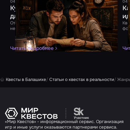
04 августа 2026
7 минут
Смельчак
04 
Куда сходить на свидание: 10 идей
Ка
для двоих
ид
От квеста до романтического ужина – 10 идей для
Кве
незабываемого вечера вдвоем
фор
Читать подробнее
Чи
Квесты в Балашихе
Статьи о квестах в реальности
Жанры
Перейти на сайт партн
«Мир Квестов» - информационный сервис. Организация
игр и иные услуги оказываются партнерами сервиса.