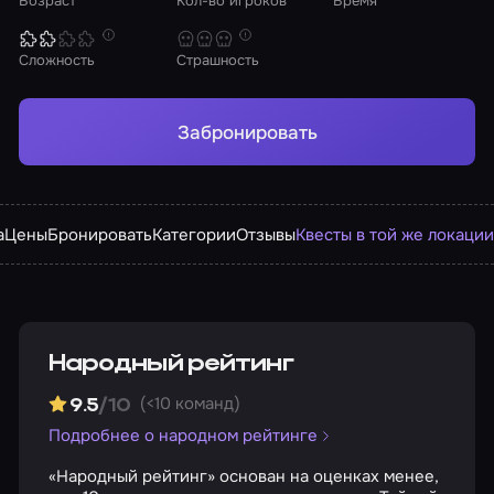
Возраст
Кол-во игроков
Время
Сложность
Страшность
Забронировать
а
Цены
Бронировать
Категории
Отзывы
Квесты в той же локаци
Народный рейтинг
(<10 команд)
9.5
/10
Подробнее о народном рейтинге
«Народный рейтинг» основан на оценках менее,