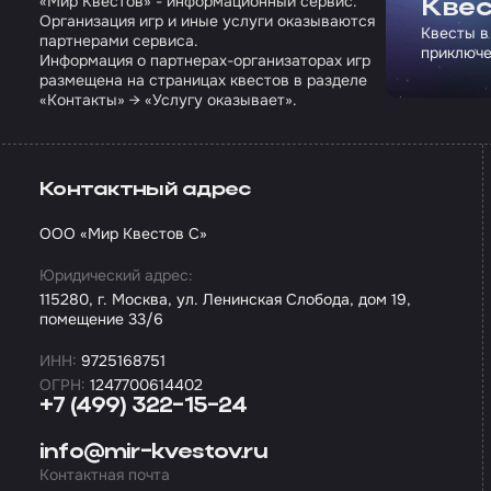
«Мир Квестов» - информационный сервис.
Квес
Организация игр и иные услуги оказываются
Квесты в
партнерами сервиса.
приключе
Информация о партнерах-организаторах игр
размещена на страницах квестов в разделе
«Контакты» → «Услугу оказывает».
Контактный адрес
ООО «Мир Квестов С»
Юридический адрес:
115280, г. Москва, ул. Ленинская Слобода, дом 19,
помещение 33/6
ИНН:
9725168751
ОГРН:
1247700614402
+7 (499) 322-15-24
info@mir-kvestov.ru
Контактная почта