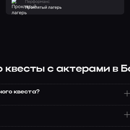
Перформанс
Проклятый лагерь
о квесты с актерами в
ного квеста?