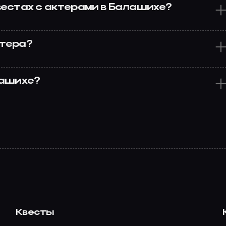
вестах с актерами в Балашихе?
ктера?
лашихе?
Квесты