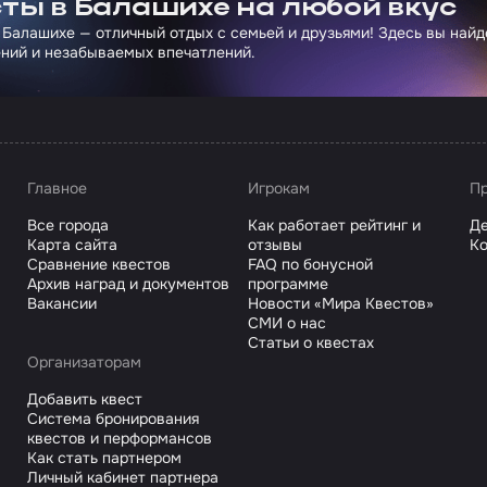
ты в Балашихе на любой вкус
 Балашихе — отличный отдых с семьей и друзьями! Здесь вы най
ний и незабываемых впечатлений.
Главное
Игрокам
Пр
Все города
Как работает рейтинг и
Де
Карта сайта
отзывы
Ко
Сравнение квестов
FAQ по бонусной
Архив наград и документов
программе
Вакансии
Новости «Мира Квестов»
СМИ о нас
Статьи о квестах
Организаторам
Добавить квест
Система бронирования
квестов и перформансов
Как стать партнером
Личный кабинет партнера