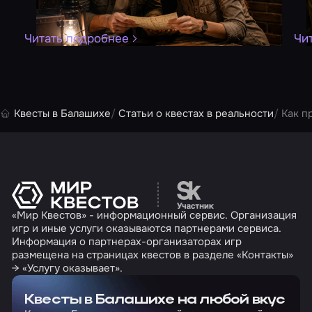
Читать подробнее
Чи
Квесты в Балашихе
Статьи о квестах в реальности
Как п
Перейти на сайт партн
«Мир Квестов» - информационный сервис. Организация
игр и иные услуги оказываются партнерами сервиса.
Информация о партнерах-организаторах игр
размещена на страницах квестов в разделе «Контакты»
→ «Услугу оказывает».
Квесты в Балашихе на любой вкус