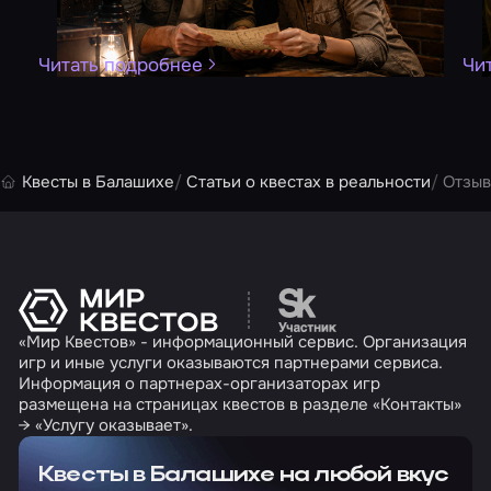
Читать подробнее
Чи
Квесты в Балашихе
Статьи о квестах в реальности
Отзыв
Перейти на сайт партн
«Мир Квестов» - информационный сервис. Организация
игр и иные услуги оказываются партнерами сервиса.
Информация о партнерах-организаторах игр
размещена на страницах квестов в разделе «Контакты»
→ «Услугу оказывает».
Квесты в Балашихе на любой вкус